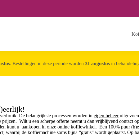
Kof
ustus
. Bestellingen in deze periode worden
31 augustus
in behandelin
eerlijk!
tverbruik.
De belangrijkste processen worden in
eigen beheer
uitgevoerd
 prijzen. Wilt u een scherpe offerte neemt u dan vrijblijvend
contact
op
len kunt u aankopen in onze online
koffiewinkel
.
Een 100% puur (h)ee
ct, waarbij de koffiemachine soms bijna “gratis” wordt geplaatst. Op b