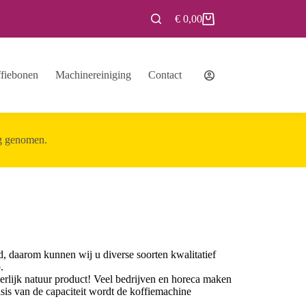
€
0,00
fiebonen
Machinereiniging
Contact
g genomen.
, daarom kunnen wij u diverse soorten kwalitatief
.
rlijk natuur product!
Veel bedrijven en horeca maken
asis van de capaciteit wordt de koffiemachine