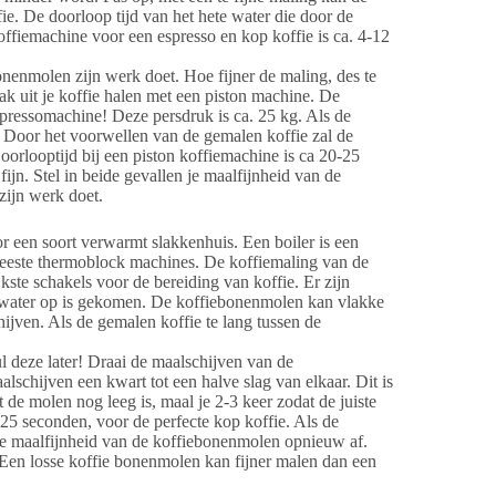
ie. De doorloop tijd van het hete water die door de
ffiemachine voor een espresso en kop koffie is ca. 4-12
bonenmolen zijn werk doet. Hoe fijner de maling, des te
k uit je koffie halen met een piston machine. De
spressomachine! Deze persdruk is ca. 25 kg.
Als de
p. Door het voorwellen van de gemalen koffie zal de
orlooptijd bij een piston koffiemachine is ca 20-25
fijn. Stel in beide gevallen je maalfijnheid van de
zijn werk doet.
r een soort verwarmt slakkenhuis. Een boiler is een
 meeste thermoblock machines.
De koffiemaling van de
ste schakels voor de bereiding van koffie. Er zijn
et water op is gekomen. De koffiebonenmolen kan vlakke
ijven. Als de gemalen koffie te lang tussen de
ul deze later! Draai de maalschijven van de
alschijven een kwart tot een halve slag van elkaar. Dit is
de molen nog leeg is, maal je 2-3 keer zodat de juiste
25 seconden, voor de perfecte kop koffie. Als de
en de maalfijnheid van de koffiebonenmolen opnieuw af.
. Een losse koffie bonenmolen kan fijner malen dan een