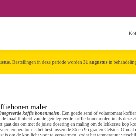
Kof
ustus
. Bestellingen in deze periode worden
31 augustus
in behandelin
offiebonen maler
ïntegreerde koffie bonenmolen
.
Een goede semi of volautomaat koffie
l de maal fijnheid van de geïntegreerde koffie bonenmolen in als deze zij
t gaat dus om met de juiste dosering en maling om de lekkerste kop kof
ter temperatuur is het best tussen de 86 en 95 graden Celsius. Omdat d
st is om de kop licht voor te verwarmen, zodat het temperatuur verschi