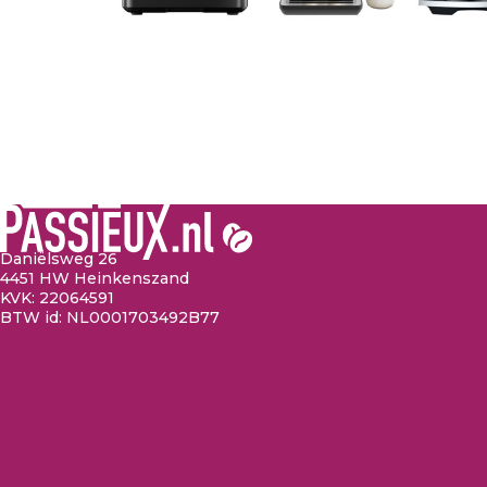
Daniëlsweg 26
4451 HW Heinkenszand
KVK: 22064591
BTW id: NL0001703492B77