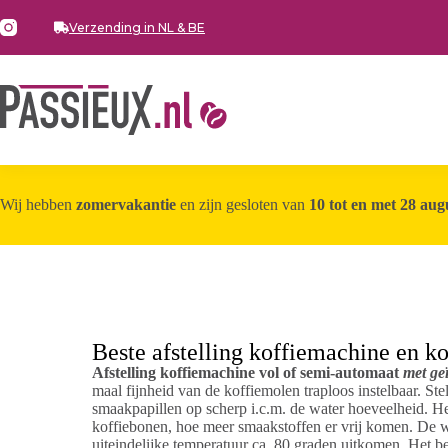
Verzending in NL & BE
Wij hebben
zomervakantie
en zijn gesloten van
10 tot en met 28 aug
Beste afstelling koffiemachine en k
Afstelling koffiemachine vol of semi-automaat
met
ge
maal fijnheid van de koffiemolen traploos instelbaar. Ste
smaakpapillen op scherp i.c.m. de water hoeveelheid. He
koffiebonen, hoe meer smaakstoffen er vrij komen. De wa
uiteindelijke temperatuur ca. 80 graden uitkomen. Het be